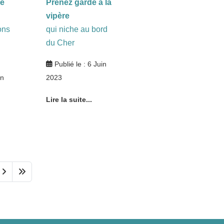
ue
Prenez garde à la
vipère
ons
qui niche au bord
du Cher
Publié le : 6 Juin
in
2023
Lire la suite...