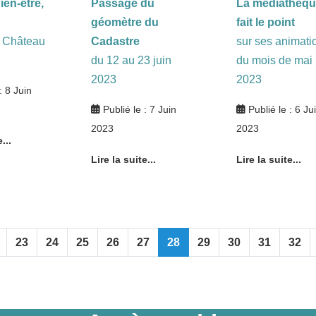
ien-être,
Passage du
La médiathèq
géomètre du
fait le point
u Château
Cadastre
sur ses animati
du 12 au 23 juin
du mois de mai
2023
2023
: 8 Juin
Publié le : 7 Juin
Publié le : 6 Ju
2023
2023
...
Lire la suite...
Lire la suite...
23
24
25
26
27
28
29
30
31
32