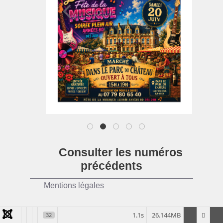
1
2
3
4
5
Consulter les numéros
précédents
Mentions légales
1.1s
26.144MB
32