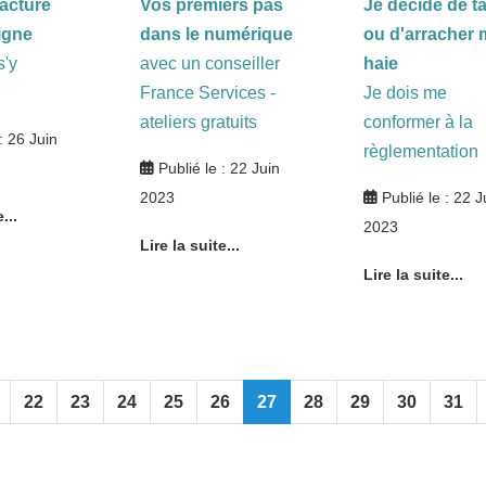
facture
Vos premiers pas
Je décide de tai
igne
dans le numérique
ou d'arracher 
'y
avec un conseiller
haie
France Services -
Je dois me
ateliers gratuits
conformer à la
: 26 Juin
règlementation
Publié le : 22 Juin
2023
Publié le : 22 J
...
2023
Lire la suite...
Lire la suite...
22
23
24
25
26
27
28
29
30
31