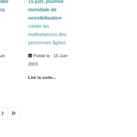
ller
15 juin, journée
ma
mondiale de
sensibilisation
contre les
maltraitances des
personnes âgées
uin
Publié le : 15 Juin
2023
Lire la suite...