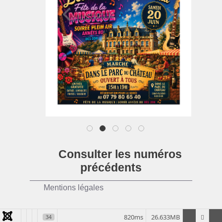
1
2
3
4
5
Consulter les numéros
précédents
Mentions légales
820ms
26.633MB
34