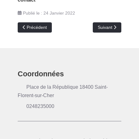
Publié le : 24 Janvier 2022
Article précédent : Réglementation au Gavroche 2
Article suivant : Pro
Précédent
Suivant
Coordonnées
Place de la République 18400 Saint-
Florent-sur-Cher
0248235000