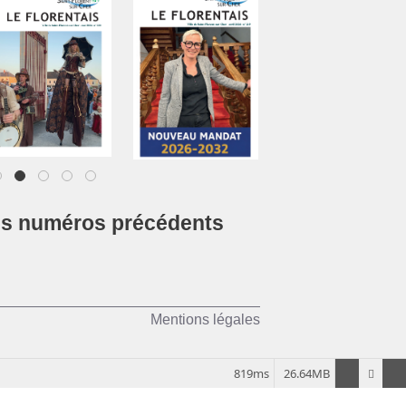
1
2
3
4
5
es numéros précédents
Mentions légales
819ms
26.64MB