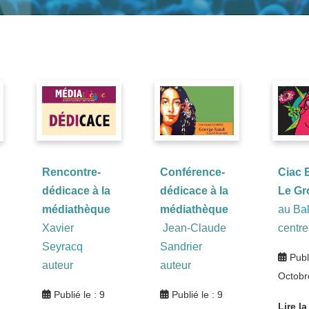
Rencontre-
Conférence-
Ciac 
dédicace à la
dédicace à la
Le Gr
médiathèque
médiathèque
au Bal
Xavier
Jean-Claude
centr
Seyracq
Sandrier
Publ
auteur
auteur
Octobr
Publié le : 9
Publié le : 9
Lire la