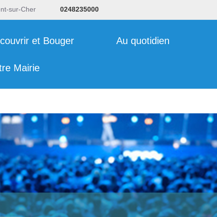
ent-sur-Cher
0248235000
couvrir et Bouger
Au quotidien
tre Mairie