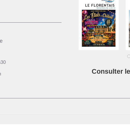
ie
h30
Consulter l
h