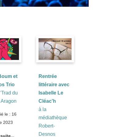
Boum et
Rentrée
os Trio
littéraire avec
'Trad du
Isabelle Le
e Aragon
Cléac'h
à la
ié le : 16
médiathèque
e 2023
Robert-
Desnos
 suite...