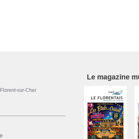
jet 20230126
Le magazine mun
Florent-sur-Cher
ie