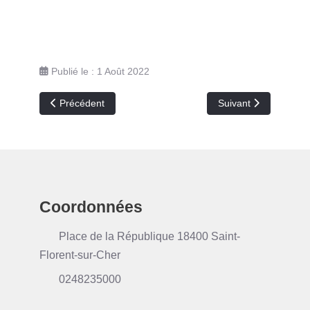
Publié le : 1 Août 2022
Article précédent : PETR consultation publique retour
Article suivant : PVD
Précédent
Suivant
Coordonnées
Place de la République 18400 Saint-
Florent-sur-Cher
0248235000