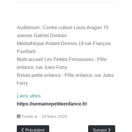
Auditorium : Centre culture Louis-Aragon 70
avenue Gabriel Dordain
Médiathèque Robert-Desnos 19 rue François
Pavillard
Multi-accueil Les Petites Frimousses : Pôle
enfance, rue Jules Ferry
Relais petite enfance : Pôle enfance, rue Jules
Ferry
Liens utiles
https://semainepetiteenfance.fr/
Publié le : 18 Mars 2025
Article précédent : préinscription transport scolaire 2025-2
Article suivant : Rent
Précédent
Suivant