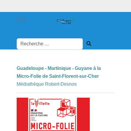
Mobile Menu Toggle
Guadeloupe - Martinique - Guyane à la
Micro-Folie de Saint-Florent-sur-Cher
Médiathèque Robert-Desnos