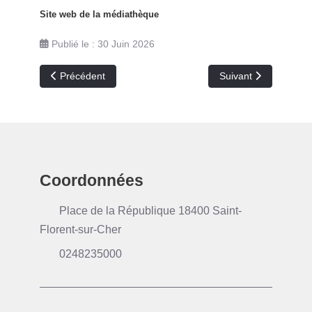
Site web de la médiathèque
Publié le : 30 Juin 2026
Article précédent : Les Flo'Lies sur Cher 2026
Article suivant : Bal
Précédent
Suivant
Coordonnées
Place de la République 18400 Saint-
Florent-sur-Cher
0248235000