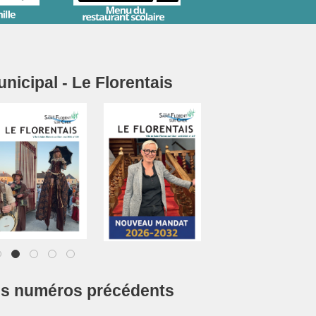
icipal - Le Florentais
1
2
3
4
5
es numéros précédents