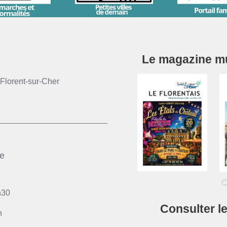
Le magazine mun
Florent-sur-Cher
ie
h30
Consulter l
h