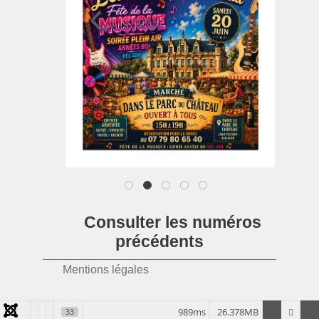
1
2
3
4
5
Consulter les numéros
précédents
Mentions légales
989ms
26.378MB
33